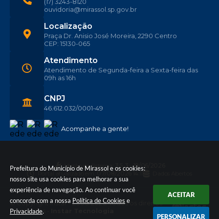
(17) 3243-8120
ouvidoria@mirassol.sp.gov.br
Localização
Praça Dr. Anisio José Moreira, 2290 Centro
CEP: 15130-065
Atendimento
Atendimento de Segunda-feira a Sexta-feira das
09h as 16h
CNPJ
46.612.032/0001-49
Acompanhe a gente!
Versão do Sistema:
3.5.3 - 19/06/2026
Prefeitura do Município de Mirassol e os cookies:
Portal atualizado em:
07/08/2026 14:11
Dados Abertos
nosso site usa cookies para melhorar a sua
experiência de navegação. Ao continuar você
ACEITAR
concorda com a nossa
Política de Cookies
e
© Copyright Instar - 2006-2026. Todos os direitos
reservados -
Instar Tecnologia
Privacidade
.
PERSONALIZAR