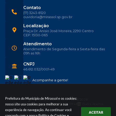
Contato
(17) 3243-8120
ouvidoria@mirassol.sp.gov.br
Localização
Praça Dr. Anisio José Moreira, 2290 Centro
CEP: 15130-065
Atendimento
Atendimento de Segunda-feira a Sexta-feira das
09h as 16h
CNPJ
46.612.032/0001-49
Acompanhe a gente!
Prefeitura do Município de Mirassol e os cookies:
Versão do Sistema:
3.5.3 - 19/06/2026
nosso site usa cookies para melhorar a sua
Portal atualizado em:
07/08/2026 09:46
Dados Abertos
experiência de navegação. Ao continuar você
ACEITAR
concorda com a nossa
Política de Cookies
e