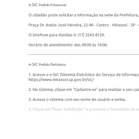
e-SIC
Pedido Presencial:
O cidadão pode solicitar a informação na sede da Prefeitura,
Praça Dr. Anísio José Moreira, 22-90 - Centro - Mirassol - SP 
O telefone para dúvidas é: (17) 3243-8120.
Horário de atendimento: das 09:00 às 16:00.
e-SIC
Pedido Eletrônico:
1. Acesse o e-SIC (Sistema Eletrônico do Serviço de Informa
https://www.mirassol.sp.gov.br/sic/
2. No sistema, clique em "Cadastre-se" para realizar o seu ca
3. Acesse o sistema com seu nome de usuário e senha.
4. Clique em "Fazer Solicitação" e preencha o formulário de 
devem ser adotados para fazer sua solicitação.
5. O e-SIC irá disponibilizar um número de protocolo e, tam