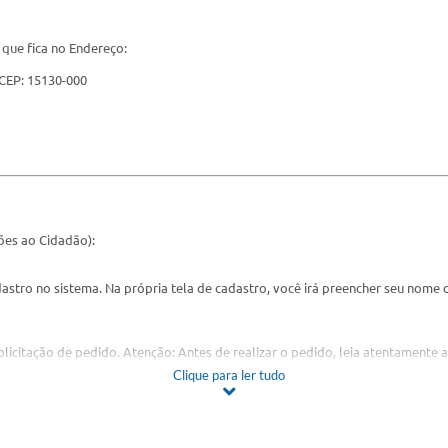
 que fica no Endereço:
- CEP: 15130-000
ções ao Cidadão):
dastro no sistema. Na própria tela de cadastro, você irá preencher seu nome d
solicitação de pedido. Atenção: Antes de realizar o pedido, leia atentament
Clique para ler tudo
bém, o enviarão por e-mail. Guarde o seu número de protocolo, pois ele é o c