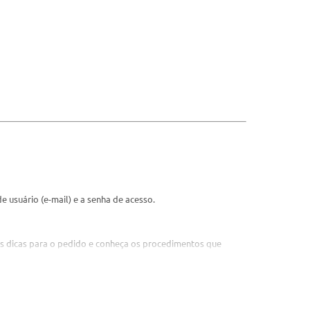
e usuário (e-mail) e a senha de acesso.
e as dicas para o pedido e conheça os procedimentos que
omprovante do cadastro da solicitação via sistema.