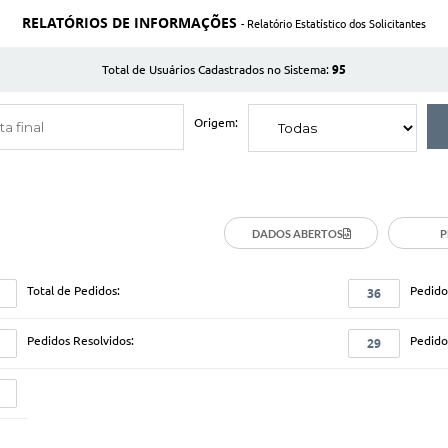
é 20 (vinte) dias corridos. Esse prazo pode ser prorrogado por mais 10 (dez) 
RELATÓRIOS DE INFORMAÇÕES
- Relatório Estatístico dos Solicitantes
ão, caso não concorde com a resposta apresentada pela Prefeitura, você po
ado, podendo apresentar seu recurso por essa mesma plataforma pela qual 
95
Total de Usuários Cadastrados no Sistema:
e imediatamente superior àquela que ofereceu a primeira resposta, e o prazo
Origem:
DADOS ABERTOS
P
lidade Fiscal
a dispositivos à Lei de Responsabilidade Fiscal
Total de Pedidos:
Pedido
36
a a lei de acesso à informação no município de Mirassol
Pedidos Resolvidos:
Pedido
29