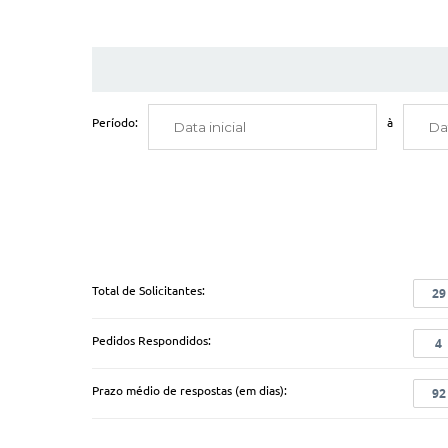
Em qualquer caso, o prazo para resposta ao seu pedido é de at
Após receber a resposta ao seu pedido de acesso à informaç
caso de informação apresentada em desacordo com o solicit
Em caso de recurso, seu pedido será encaminhado à autoridad
corridos.
Período:
à
SIC
Serviço de informação ao Cidadão
LEIS PARA DOWNLOAD
Lei Complementar nº 101/2000
Lei de Responsabi
Lei Complementar nº 131/2009
Lei que acrescent
Total de Solicitantes:
29
Lei Municipal Ordinária nº 3.820 de 2015 - Regulament
Pedidos Respondidos:
4
Portal da Transparência
Prazo médio de respostas (em dias):
92
Licitações