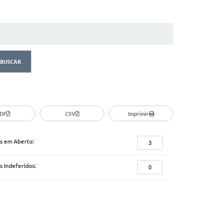
dias, desde que haja justificativa.
derá recorrer de eventual negativa de informação, ou em
abriu seu pedido de acesso à informação.
 para a resposta do seu recurso será de 30 (trinta) dias
DF
CSV
Imprimir
s em Aberto:
3
s Indeferidos:
0