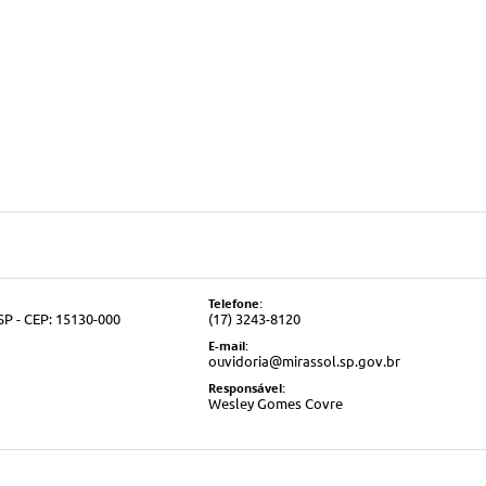
Telefone:
 SP - CEP: 15130-000
(17) 3243-8120
E-mail:
ouvidoria@mirassol.sp.gov.br
Responsável:
Wesley Gomes Covre