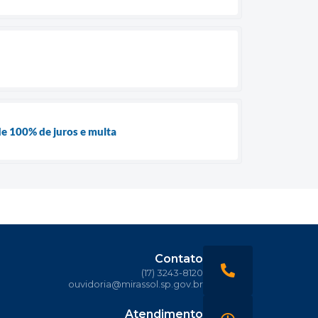
de 100% de juros e multa
Contato
(17) 3243-8120
ouvidoria@mirassol.sp.gov.br
Atendimento