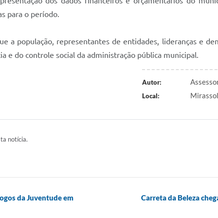
apresentação dos dados financeiros e orçamentários do mun
s para o período.
que a população, representantes de entidades, lideranças e dem
a e do controle social da administração pública municipal.
Assessor
Autor:
Mirasso
Local:
ta notícia.
 Jogos da Juventude em
Carreta da Beleza cheg