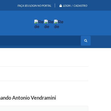
LOGIN / CADASTRO
FAÇA SEU LOGIN NO PORTAL
rnando Antonio Vendramini