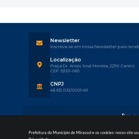
Newsletter
Inscreva-se em nossa Newsletter para rece
Localização
Praça Dr. Anisio José Moreira, 2290 Centro
CEP: 15130-065
CNPJ
46.612.032/0001-49
Versão
Prefeitura do Município de Mirassol e os cookies: nosso site 
© Copy