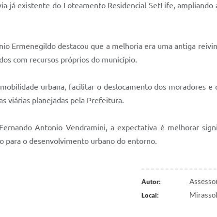
via já existente do Loteamento Residencial SetLife, ampliando
nio Ermenegildo destacou que a melhoria era uma antiga reivi
dos com recursos próprios do município.
s mobilidade urbana, facilitar o deslocamento dos moradores e
s viárias planejadas pela Prefeitura.
rnando Antonio Vendramini, a expectativa é melhorar signifi
do para o desenvolvimento urbano do entorno.
Assessor
Autor:
Mirasso
Local: