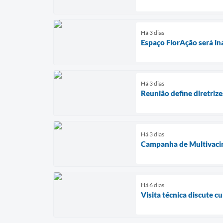
Há 3 dias
Espaço FlorAção será in
Há 3 dias
Reunião define diretri
Há 3 dias
Campanha de Multivacina
Há 6 dias
Visita técnica discute c