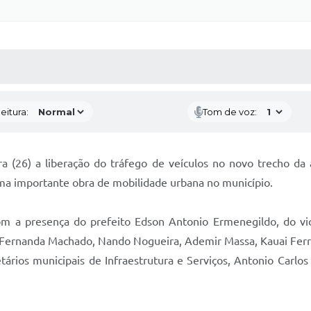
 MÍDIAS
RECEBA NOTÍCIAS
eitura:
Tom de voz:
eira (26) a liberação do tráfego de veículos no novo trecho d
ma importante obra de mobilidade urbana no município.
com a presença do prefeito Edson Antonio Ermenegildo, do vi
Fernanda Machado, Nando Nogueira, Ademir Massa, Kauai Ferrei
tários municipais de Infraestrutura e Serviços, Antonio Carlos