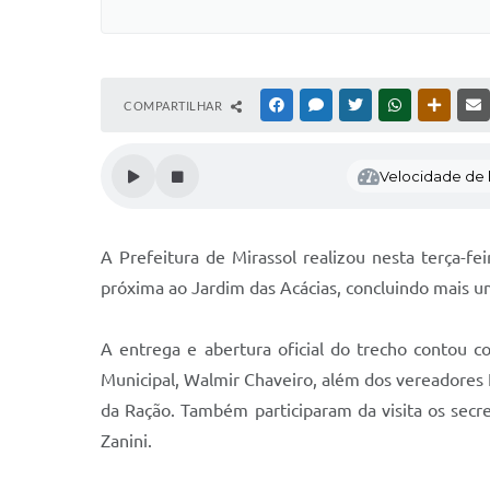
COMPARTILHAR
FACEBOOK
MESSENGER
TWITTER
WHATSAPP
OUTRAS
Velocidade de l
A Prefeitura de Mirassol realizou nesta terça-f
próxima ao Jardim das Acácias, concluindo mais u
A entrega e abertura oficial do trecho contou 
Municipal, Walmir Chaveiro, além dos vereadores 
da Ração. Também participaram da visita os secre
Zanini.