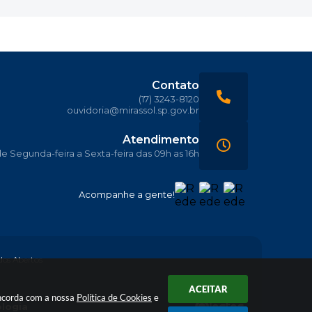
Contato
(17) 3243-8120
ouvidoria@mirassol.sp.gov.br
Atendimento
 Segunda-feira a Sexta-feira das 09h as 16h
Acompanhe a gente!
os Abertos
ACEITAR
oncorda com a nossa
Política de Cookies
e
ologia