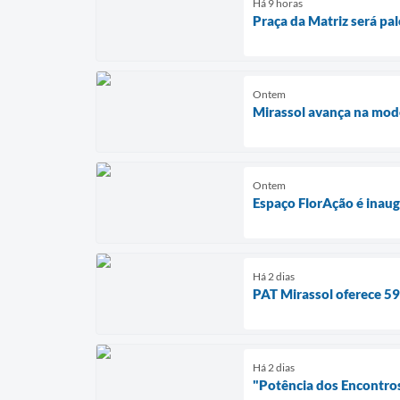
Há 9 horas
Praça da Matriz será pa
Ontem
Mirassol avança na mod
Ontem
Espaço FlorAção é inaug
Há 2 dias
PAT Mirassol oferece 59
Há 2 dias
"Potência dos Encontros