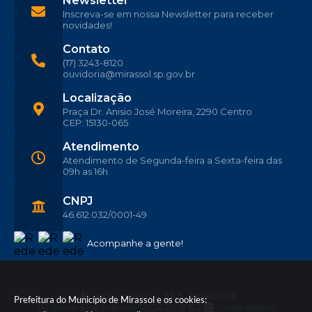
Newsletter
Inscreva-se em nossa Newsletter para receber
novidades!
Contato
(17) 3243-8120
ouvidoria@mirassol.sp.gov.br
Localização
Praça Dr. Anisio José Moreira, 2290 Centro
CEP: 15130-065
Atendimento
Atendimento de Segunda-feira a Sexta-feira das
09h as 16h
CNPJ
46.612.032/0001-49
Acompanhe a gente!
Versão do Sistema:
3.5.3 - 19/06/2026
Prefeitura do Município de Mirassol e os cookies:
Portal atualizado em:
05/08/2026 15:21
Dados Abertos